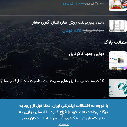
۱۳,۰۰۰
تومان
۱۷,۰۰۰
تومان
دانلود پاورپوینت روش های اندازه گیری فشار
۱۱,۲۵۰
تومان
۳۷,۵۰۰
تومان
مطالب بلاگ
دیزاین جدید کاکوفایل
10 درصد تخفیف فایل های سایت ، به مناسبت ماه مبارک رمضان
با توجه به اختلالات اینترنتی ایران، لطفا قبل از ورود به
درگاه پرداخت vpn خود را قطع کنید. تا اتصال نهایی به
تمامی حقوق برای کاکوفایل محفوظ است.
طراحی سایت در شیراز
اینترنت، فروش به کشورهای غیر از ایران امکان پذیر
نیست.
ان واتساپ
پشتیبان تلگرام