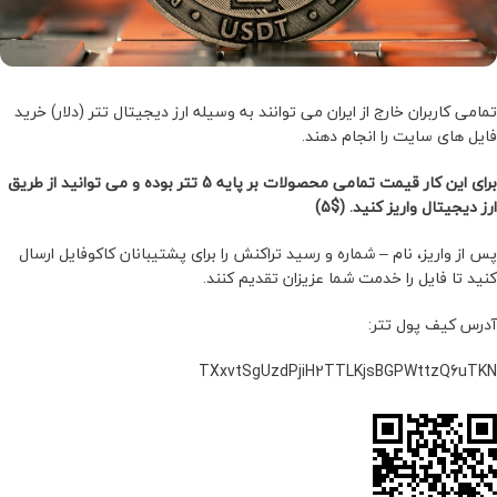
تمامی کاربران خارج از ایران می توانند به وسیله ارز دیجیتال تتر (دلار) خرید
فایل های سایت را انجام دهند.
برای این کار قیمت تمامی محصولات بر پایه 5 تتر بوده و می توانید از طریق
ارز دیجیتال واریز کنید. ($5)
پس از واریز، نام – شماره و رسید تراکنش را برای پشتیبانان کاکوفایل ارسال
کنید تا فایل را خدمت شما عزیزان تقدیم کنند.
آدرس کیف پول تتر:
TXxvtSgUzdPjiH2TTLKjsBGPWttzQ6uTKN