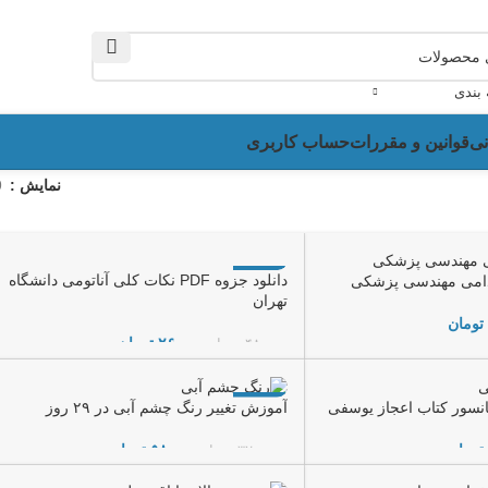
ام می شود...
 بندی
نی
قوانین و مقررات
حساب کاربری
نمایش
9
-46%
دانلود جزوه PDF نکات کلی آناتومی دانشگاه
دامی مهندسی پزشکی
تهران
تومان
۲۶,۰۰۰
تومان
۴۸,۰۰۰
تومان
افزودن به سبد خرید
-82%
سور کتاب اعجاز یوسفی
آموزش تغییر رنگ چشم آبی در ۲۹ روز
تومان
۵۸,۰۰۰
تومان
۳۲۰,۰۰۰
تومان
افزودن به سبد خرید