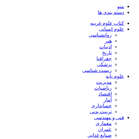
منو
دسته بندی ها
کتاب علوم غریبه
علوم انسانی
روانشناسی
هنر
ادبیات
تاریخ
جغرافیا
پزشکی
زیست شناسی
علوم پایه
مدیریت
ریاضیات
اقتصاد
آمار
حسابداری
تربیت بدنی
فنی و مهندسی
معماری
عمران
صنایع غذایی