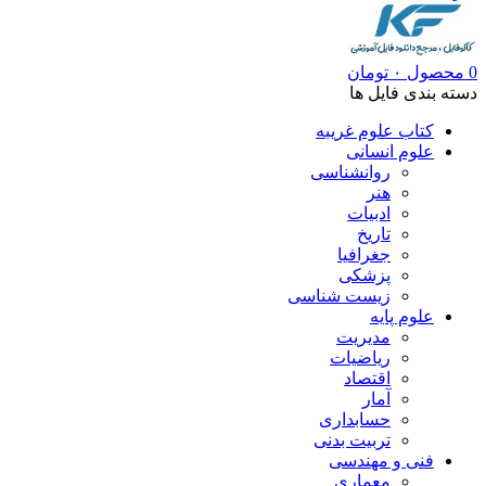
0
محصول
۰
تومان
دسته بندی فایل ها
کتاب علوم غریبه
علوم انسانی
روانشناسی
هنر
ادبیات
تاریخ
جغرافیا
پزشکی
زیست شناسی
علوم پایه
مدیریت
ریاضیات
اقتصاد
آمار
حسابداری
تربیت بدنی
فنی و مهندسی
معماری