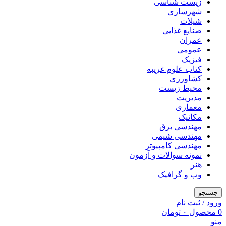
زیست شناسی
شهرسازی
شیلات
صنایع غذایی
عمران
عمومی
فیزیک
کتاب علوم غریبه
کشاورزی
محیط زیست
مدیریت
معماری
مکانیک
مهندسی برق
مهندسی شیمی
مهندسی کامپیوتر
نمونه سوالات و آزمون
هنر
وب و گرافیک
جستجو
ورود / ثبت نام
0
محصول
۰
تومان
منو