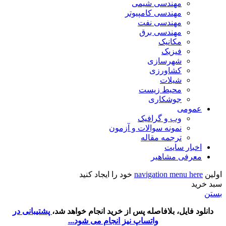
مهندسی شیمی
مهندسی کامپیوتر
مهندسی نفت
مهندسی برق
مکانیک
فیزیک
شهرسازی
کشاورزی
شیلات
محیط زیست
جوشکاری
عمومی
وب و گرافیک
نمونه سوالات و آزمون
ترجمه مقاله
اخبار سایت
معرفی مشاهیر
اولین
navigation menu here
خود را ایجاد کنید
سبد خرید
بستن
دانلود فایل، بلافاصله پس از خرید انجام خواهد شد،
پشتیبانی در
واتساپ نیز انجام می شود...