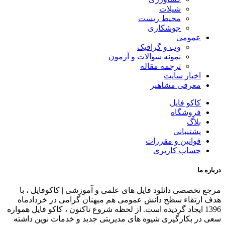
شیلات
محیط زیست
جوشکاری
عمومی
وب و گرافیک
نمونه سوالات و آزمون
ترجمه مقاله
اخبار سایت
معرفی مشاهیر
کاکو فایل
فروشگاه
بلاگ
پشتیبانی
قوانین و مقررات
حساب کاربری
درباره ما
مرجع تخصصی دانلود فایل های علمی و آموزشی | کاکوفایل ، با
هدف ارتقاء سطح دانش عمومی هم میهنان گرامی در خردادماه
1396 ایجاد گردیده است. از لحظه شروع تاکنون ، کاکو فایل همواره
سعی در بکارگیری شیوه های مدیریتی جدید و خدمات نوین داشته