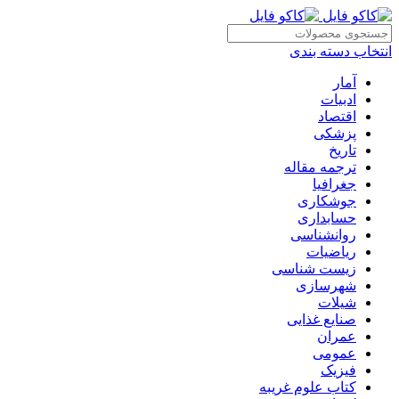
انتخاب دسته بندی
آمار
ادبیات
اقتصاد
پزشکی
تاریخ
ترجمه مقاله
جغرافیا
جوشکاری
حسابداری
روانشناسی
ریاضیات
زیست شناسی
شهرسازی
شیلات
صنایع غذایی
عمران
عمومی
فیزیک
کتاب علوم غریبه