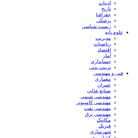
ادبیات
تاریخ
جغرافیا
پزشکی
زیست شناسی
علوم پایه
مدیریت
ریاضیات
اقتصاد
آمار
حسابداری
تربیت بدنی
فنی و مهندسی
معماری
عمران
صنایع غذایی
مهندسی شیمی
مهندسی کامپیوتر
مهندسی نفت
مهندسی برق
مکانیک
فیزیک
شهرسازی
کشاورزی