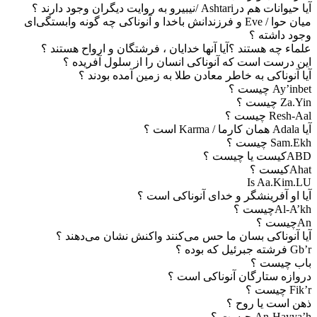
آیا حیوانات هم درAshtari /نیبیرو به روایت دیگران وجود دارند ؟
میان حوا / Eve و فرزندانش باخدا و آنوناکی چه گونه وابستگی‌ای
وجود داشته ؟
علماء چه هستند ؟آیا آنها خدایان ، فرشتگان و ارواح هستند ؟
این درست است که آنوناکی انسان را از سلول آفریده ؟
آیا آنوناکی به خاطر معادن طلا به زمین آمده بودند ؟
Ay’inbet چیست ؟
Za.Yin چیست ؟
Resh-Aal چیست ؟
آیا Adala همان کارما / Karma است ؟
Sam.Ekh چیست ؟
ABDکیست یا چیست ؟
Ahatکیست ؟
Is Aa.Kim.LU
آیا او آفرینشگر و خدای آنوناکی است ؟
Al-A’khچیست ؟
Anچیست ؟
آیا آنوناکی بسان ما حس می‌کنند واکنش نشان می‌دهند ؟
Gb’r فرشته جبرئیل که بوده ؟
باب چیست ؟
دروازه ستارگان آنوناکی است ؟
Fik’r چیست ؟
ذهن است یا روح ؟
An-Hayya’h چیست ؟