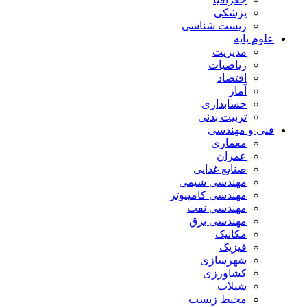
پزشکی
زیست شناسی
علوم پایه
مدیریت
ریاضیات
اقتصاد
آمار
حسابداری
تربیت بدنی
فنی و مهندسی
معماری
عمران
صنایع غذایی
مهندسی شیمی
مهندسی کامپیوتر
مهندسی نفت
مهندسی برق
مکانیک
فیزیک
شهرسازی
کشاورزی
شیلات
محیط زیست