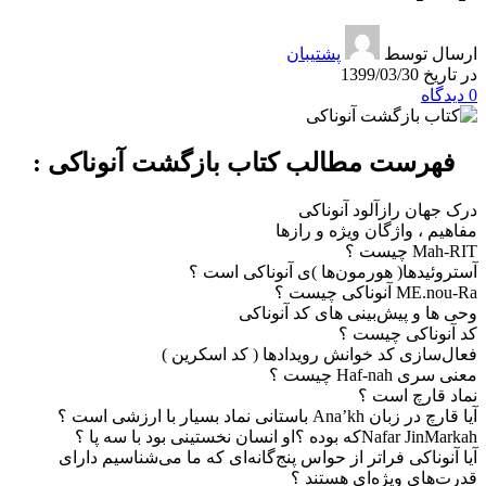
ارسال توسط
پشتیبان
در تاریخ 1399/03/30
0
دیدگاه
فهرست مطالب کتاب بازگشت آنوناکی :
درک جهان رازآلود آنوناکی
مفاهیم ، واژگان ویژه و رازها
Mah-RIT چیست ؟
آستروئیدها( هورمون‌ها )ی آنوناکی است ؟
ME.nou-Ra آنوناکی چیست ؟
وحی ها و پیش‌بینی های کد آنوناکی
کد آنوناکی چیست ؟
فعال‌سازی کد خوانش رویدادها ( کد اسکرین )
معنی سری Haf-nah چیست ؟
نماد قارچ است ؟
آیا قارچ در زبان Ana’kh باستانی نماد بسیار با ارزشی است ؟
Nafar JinMarkahکه بوده ؟او انسان نخستینی بود با سه پا ؟
آیا آنوناکی فراتر از حواس پنج‌گانه‌ای که ما می‌شناسیم دارای
قدرت‌های ویژه‌ای هستند ؟