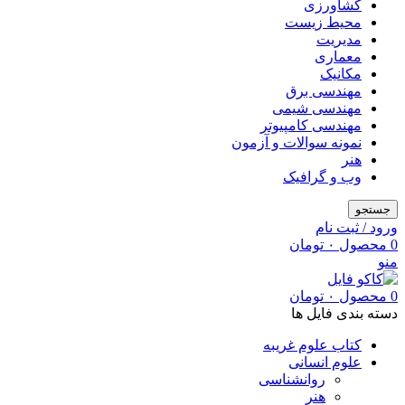
کشاورزی
محیط زیست
مدیریت
معماری
مکانیک
مهندسی برق
مهندسی شیمی
مهندسی کامپیوتر
نمونه سوالات و آزمون
هنر
وب و گرافیک
جستجو
ورود / ثبت نام
0
محصول
۰
تومان
منو
0
محصول
۰
تومان
دسته بندی فایل ها
کتاب علوم غریبه
علوم انسانی
روانشناسی
هنر