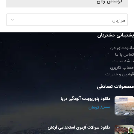
براساس زبان
هر زبان
پشتیبانی مشتریان
دانلودهای من
تماس با ما
نقشه سایت
حساب کاربری
قوانین و مقررات
محصولات تصادفی
دانلود پاورپوینت آلودگی دریا
تومان
دانلود سوالات آزمون استخدامی ارتش