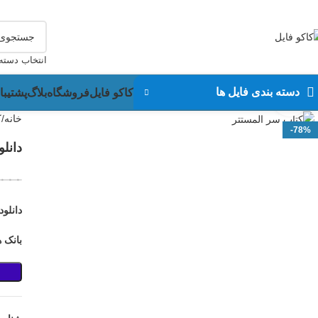
دانلود فایل، بلافاصله پس از خرید انجام خواهد شد،
پشتیبانی در واتساپ نیز انج
انتخاب دسته
دسته بندی فایل ها
کاکو فایل
فروشگاه
بلاگ
پشتیبا
بزرگنمایی تصویر
خانه
ک
-78%
دانل
,۰۰۰
دانلو
بانک 