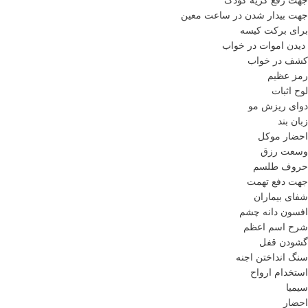
جهت رفع گریه کودک
جهت بیدار شدن در ساعت معین
برای برکت کیسه
دیدن اموات در خواب
کشف در خواب
رمز عظیم
لوح اثبات
دوای ریزش مو
زبان بند
احضار موکل
وسعت رزق
حروف طلسم
جهت دفع تهمت
شفای بیماران
افسون دانه چشم
شرح اسم اعظم
گشودن قفل
سنگ انداختن اجنه
استخدام ارواح
سیمیا
احضار