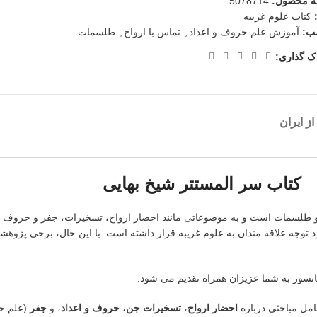
ه محصول:
5078714
کتاب علوم غریبه
ب:
آموزش علم حروف و اعداد
,
تماس با ارواح
,
طلسمات
ک گذاری:
ز ایران
کتاب سر المستتر شیخ بهایی
 و طلسمات است و به موضوعاتی مانند احضار ارواح، تسخیرات، جفر و حروف م
 توجه علاقه مندان به علوم غریبه قرار داشته است. با این حال، برخی پژوهش
مل مباحثی درباره
احضار ارواح
،
تسخیرات جن
،
حروف و اعداد
، و
جفر
(علم حر