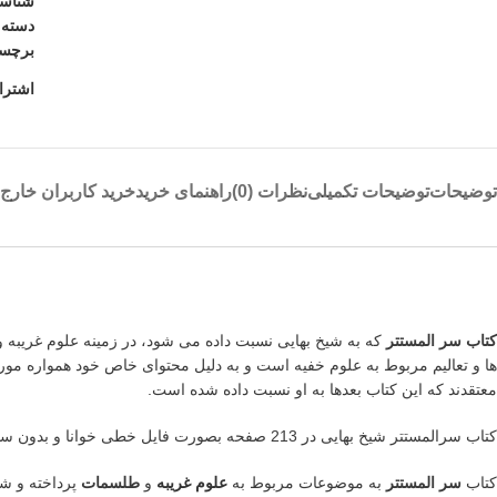
شناس
دسته:
برچس
اشترا
توضیحات
توضیحات تکمیلی
نظرات (0)
راهنمای خرید
خرید کاربران خارج ا
کتاب سر المستتر
که به شیخ بهایی نسبت داده می شود، در زمینه علوم غریبه
ها و تعالیم مربوط به علوم خفیه است و به دلیل محتوای خاص خود همواره مورد
معتقدند که این کتاب بعدها به او نسبت داده شده است.
کتاب سرالمستتر شیخ بهایی در 213 صفحه بصورت فایل خطی خوانا و بدون سانسور به شما عزیزان همراه تقدیم می شود.
کتاب
سر المستتر
به موضوعات مربوط به
علوم غریبه
و
طلسمات
پرداخته و شا