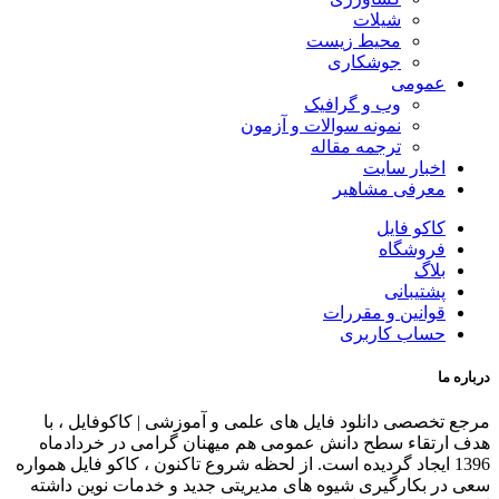
شیلات
محیط زیست
جوشکاری
عمومی
وب و گرافیک
نمونه سوالات و آزمون
ترجمه مقاله
اخبار سایت
معرفی مشاهیر
کاکو فایل
فروشگاه
بلاگ
پشتیبانی
قوانین و مقررات
حساب کاربری
درباره ما
مرجع تخصصی دانلود فایل های علمی و آموزشی | کاکوفایل ، با
هدف ارتقاء سطح دانش عمومی هم میهنان گرامی در خردادماه
1396 ایجاد گردیده است. از لحظه شروع تاکنون ، کاکو فایل همواره
سعی در بکارگیری شیوه های مدیریتی جدید و خدمات نوین داشته