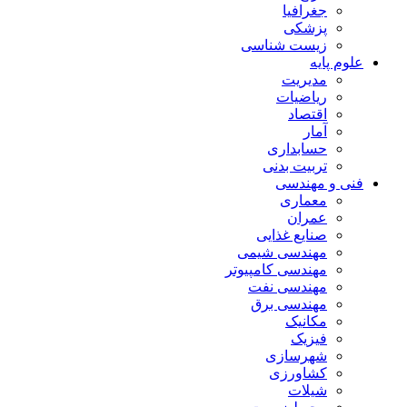
جغرافیا
پزشکی
زیست شناسی
علوم پایه
مدیریت
ریاضیات
اقتصاد
آمار
حسابداری
تربیت بدنی
فنی و مهندسی
معماری
عمران
صنایع غذایی
مهندسی شیمی
مهندسی کامپیوتر
مهندسی نفت
مهندسی برق
مکانیک
فیزیک
شهرسازی
کشاورزی
شیلات