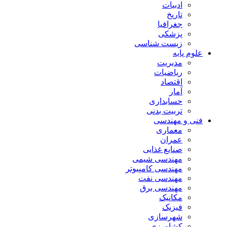
ادبیات
تاریخ
جغرافیا
پزشکی
زیست شناسی
علوم پایه
مدیریت
ریاضیات
اقتصاد
آمار
حسابداری
تربیت بدنی
فنی و مهندسی
معماری
عمران
صنایع غذایی
مهندسی شیمی
مهندسی کامپیوتر
مهندسی نفت
مهندسی برق
مکانیک
فیزیک
شهرسازی
کشاورزی