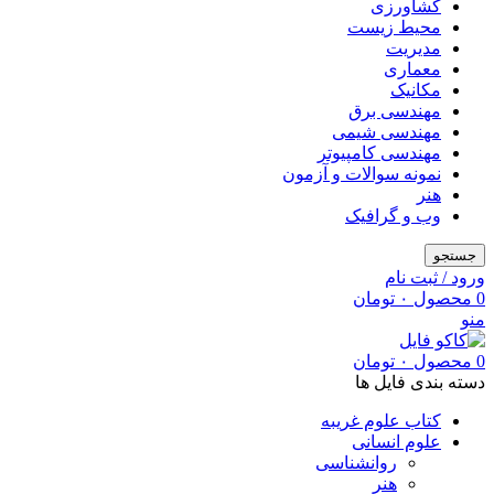
کشاورزی
محیط زیست
مدیریت
معماری
مکانیک
مهندسی برق
مهندسی شیمی
مهندسی کامپیوتر
نمونه سوالات و آزمون
هنر
وب و گرافیک
جستجو
ورود / ثبت نام
0
محصول
۰
تومان
منو
0
محصول
۰
تومان
دسته بندی فایل ها
کتاب علوم غریبه
علوم انسانی
روانشناسی
هنر