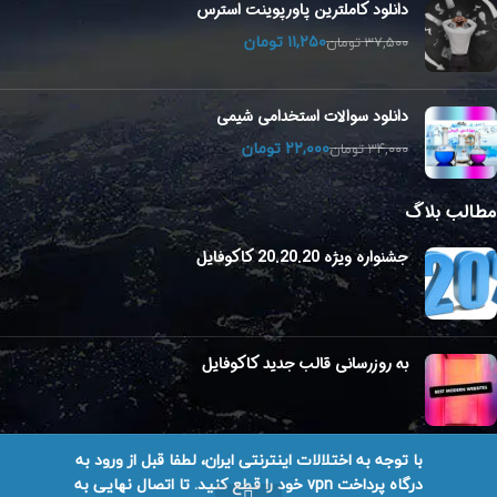
دانلود کاملترین پاورپوینت استرس
۱۱,۲۵۰
تومان
۳۷,۵۰۰
تومان
دانلود سوالات استخدامی شیمی
۲۲,۰۰۰
تومان
۳۴,۰۰۰
تومان
مطالب بلاگ
جشنواره ویژه 20.20.20 کاکوفایل
به روزرسانی قالب جدید کاکوفایل
با توجه به اختلالات اینترنتی ایران، لطفا قبل از ورود به
درگاه پرداخت vpn خود را قطع کنید. تا اتصال نهایی به
تمامی حقوق برای کاکوفایل محفوظ است.
طراحی سایت در شیراز