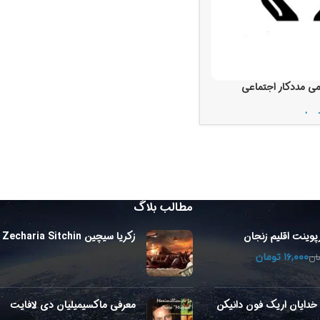
می مددکار اجتماعی
ومان
مطالب بلاگ
رپوینت اقلیم زنجان
زکریا سیچین Zecharia Sitchin
۱۶,۰۰۰
تومان
ان
 خدایان اریک فون دانیکن
معرفی ماکسیمیلیان دی لافایت