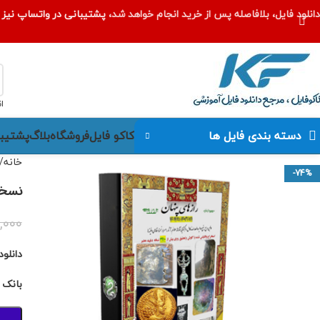
دانلود فایل، بلافاصله پس از خرید انجام خواهد شد،
پشتیبانی در واتساپ نیز ا
ا
کاکو فایل
فروشگاه
بلاگ
پشتیبا
دسته بندی فایل ها
خانه
-74%
نسخه
,۰۰۰
دانلو
بانک 