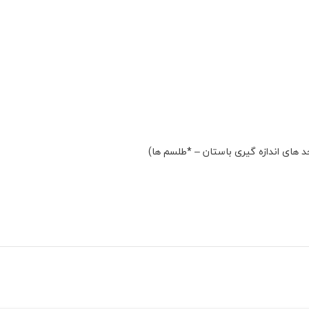
ﺣﺪ ﻫﺎی اﻧﺪازه ﮔﯿﺮی ﺑﺎﺳﺘﺎن – *ﻃﻠﺴﻢ ﻫﺎ)