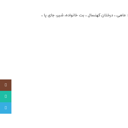
اهی ، درختان کهنسال ، بت خانواده، شیر، جای پا ،
tagram
tsApp
legram