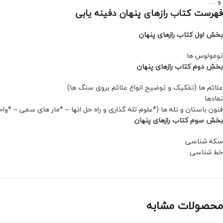
و …
فهرست کتاب رازهای پنهان دفینه یابی
بخش اول کتاب رازهای پنهان
تومولوس ها
بخش دوم کتاب رازهای پنهان
علائم ها (ﺗﻔﮑﯿﮏ و ﺗﻮﺿﯿﺢ اﻧﻮاع ﻋﻼﺋﻢ ﺑﺮوی ﺳﻨﮓ ﻫﺎ)
نمادها
فنون باستان و تله ها (*ﻋﻠﻮم ﺗﻠﻪ ﮔﺬاری و راه ﺣﻞ اﻧﻬﺎ – *ﻣﺎر ﻫﺎی ﺳﻤﯽ – *وا
بخش سوم کتاب رازهای پنهان
سکه شناسی
خط شناسی
محصولات مشابه