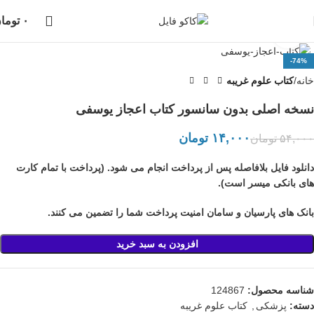
دانلود فایل، بلافاصله پس از خرید انجام خواهد شد،
پشتیبانی در واتساپ نیز
۰
توما
انجام می شود...
بزرگنمایی تصویر
-74%
خانه
کتاب علوم غریبه
نسخه اصلی بدون سانسور کتاب اعجاز یوسفی
۱۴,۰۰۰
تومان
۵۴,۰۰۰
تومان
دانلود فایل بلافاصله پس از پرداخت انجام می شود. (پرداخت با تمام کارت
های بانکی میسر است).
بانک های پارسیان و سامان امنیت پرداخت شما را تضمین می کنند.
افزودن به سبد خرید
شناسه محصول:
124867
دسته:
پزشکی
,
کتاب علوم غریبه