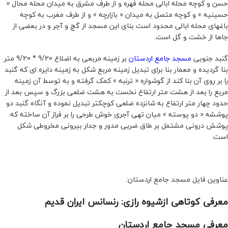
حسن و کوچه محله ابالی محله فهره و از طرف مشرق به میدان محله محال «
حسینیه » و کوچه متصل به میدان « بازارچه » و از طرف مغرب به کوچه
باغهای محله ابالی محدود است بنای این مسجد از گچ و آجر و در بعضی از
جاها از خشت و گل است.
گنبد جنوبی
مسجد جامع اردستان
بر زمینه مربعی به اضلاع 9/20 * 9/20 متر
بنا گردیده و معمار بنا برای تبدیل زمینه مربع شکل به زمینه دایره ای که گنبد
را بر روی آن بنا کند از گوشواره « ترنبه » کمک گرفته و به توسط آن زمینه
مربع را بعد از هشت متر ارتفاع نخست به هشت ضلعی بزرگ و سپس بعد از
حدود چهار متر ارتفاع به شانزده ضلعی کوچکتر تبدیل نموده و آنگاه گنبد دو
پوششه « دو پوسته » میان تهی آجری خوش طرحی را بر فراز آن ساخته که
پوشش درونی مشتمل بر طاق ضربی مدور و جدار بیرونی مخروطی شکل
است.
عناوین فایل مسجد جامع اردستان:
معرفی کوتاهی ازشیوه رازی: رنسانس ایران قدیم
معرفی مسجد جامع اردستان