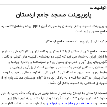
توضیحات
پاورپوینت مسجد جامع اردستان
پاورپوینت مسجد جامع اردستان به صورت فایل pptx بوده و شامل20اسلاید
جامع مصور و زیبا است.
چکیده ای از پاورپوینت مسجد جامع اردستان:
مسجد جامع شهر اردستان از با شکوهترین و نامدارترین آثار تاریخی معماری
با ارزش ایران به شمار می آید که گنبد دو پوششه ، کتیبه های کوفی و ثلث ،
گچبریهای روی آجر و محرابهای بسیار زیاد و هنرمندانه و بالاخره ایوانها و
شبستان زمستانی آن هر یک عناصر و عواملی است از بزرگی و زیبایی و
هنرمندی و دست پرورده استادانی که این بنای باشکوه و عالی را قریب نهصد
سال پیش در آنجا ساخته و به یادگار نهاده تا آوازه اردستان همانند پاره ای از
شهرهای اسلامی به مسجد جامع آن باشد .
مسجد اردستان به ارتفاع یک متر از سطح زمین بر روی یک خاک رسی به طول
حدود 54 متر و عرض 43 متر بنا گردیده و از طرف شمال به کوچه باغ زیر
مسجد و
مدرسه قدیمی حاج حسین نورالدین
و از طرف جنوب به آب انبار حاج