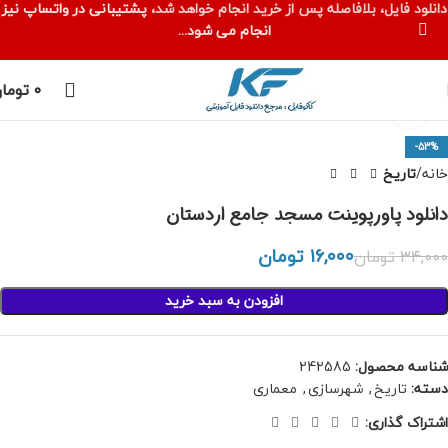
دانلود فایل، بلافاصله پس از خرید انجام خواهد شد،
پشتیبانی در واتساپ نیز
انجام می شود...
۰
توما
بزرگنمایی تصویر
-53%
خانه
تاریخ
دانلود پاورپوینت مسجد جامع اردستان
۱۶,۰۰۰
تومان
۳۴,۰۰۰
تومان
افزودن به سبد خرید
شناسه محصول:
242585
دسته:
تاریخ
,
شهرسازی
,
معماری
اشتراک گذاری: