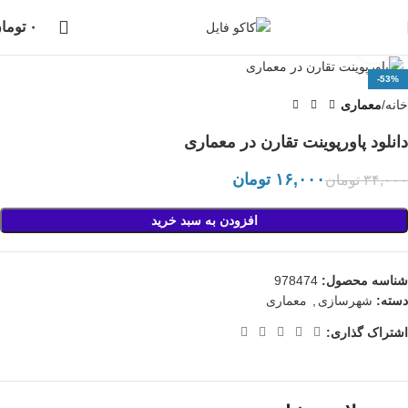
دانلود فایل، بلافاصله پس از خرید انجام خواهد شد،
پشتیبانی در واتساپ نیز
۰
توما
انجام می شود...
بزرگنمایی تصویر
-53%
خانه
معماری
دانلود پاورپوینت تقارن در معماری
۱۶,۰۰۰
تومان
۳۴,۰۰۰
تومان
افزودن به سبد خرید
شناسه محصول:
978474
دسته:
شهرسازی
,
معماری
اشتراک گذاری: