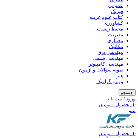
عمومی
فیزیک
کتاب علوم غریبه
کشاورزی
محیط زیست
مدیریت
معماری
مکانیک
مهندسی برق
مهندسی شیمی
مهندسی کامپیوتر
نمونه سوالات و آزمون
هنر
وب و گرافیک
جستجو
ورود / ثبت نام
0
محصول
۰
تومان
منو
0
محصول
۰
تومان