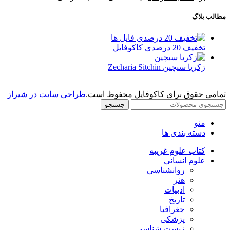
مطالب بلاگ
تخفیف 20 درصدی کاکوفایل
زکریا سیچین Zecharia Sitchin
تمامی حقوق برای کاکوفایل محفوظ است.
طراحی سایت در شیراز
جستجو
منو
دسته بندی ها
کتاب علوم غریبه
علوم انسانی
روانشناسی
هنر
ادبیات
تاریخ
جغرافیا
پزشکی
زیست شناسی