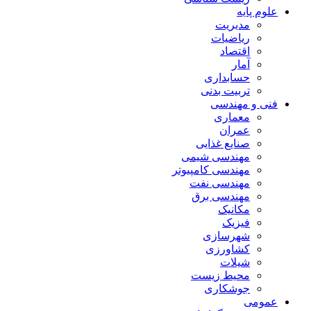
علوم پایه
مدیریت
ریاضیات
اقتصاد
آمار
حسابداری
تربیت بدنی
فنی و مهندسی
معماری
عمران
صنایع غذایی
مهندسی شیمی
مهندسی کامپیوتر
مهندسی نفت
مهندسی برق
مکانیک
فیزیک
شهرسازی
کشاورزی
شیلات
محیط زیست
جوشکاری
عمومی