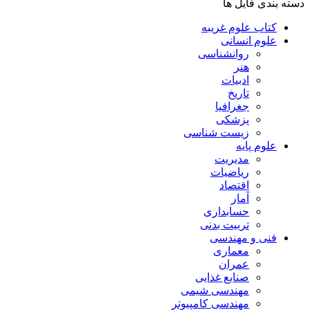
دسته بندی فایل ها
کتاب علوم غریبه
علوم انسانی
روانشناسی
هنر
ادبیات
تاریخ
جغرافیا
پزشکی
زیست شناسی
علوم پایه
مدیریت
ریاضیات
اقتصاد
آمار
حسابداری
تربیت بدنی
فنی و مهندسی
معماری
عمران
صنایع غذایی
مهندسی شیمی
مهندسی کامپیوتر