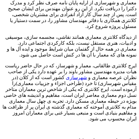
معماری و شهرسازی از ارایه پایان نامه صرف نظر کرد و مدرک
دکترا را دریافت نکرد. از این رو عنوان مهندس برای ایشان صحیح
است. پس از چند سال کار آزاد انفرادی برای مشتریان شخصی،
کلانتری همکاری با دفاتر مهندسان مشاور را، در سمت دستیار یا
مسئول پروژه شروع کرد.
از دیدگاه کلانتری معماری همانند نقاشی، مجسمه سازی، موسیقی
و ادبیات، هنری مستقل نیست، بلکه کارکردی اجتماعی دارد.
معماری در همه حال از گفتمان میان شرایط موجود و ایده آل ها و
نمونه های که معمار با آن ها در کنش است حاصل می شود.
ایرج کلانتری طالقانی، معمار و شهرساز، که در حال حاضر ریاست
هیات مدیره مهندسین مشاور باوند را بر عهده دارد یکی از صاحب
نظران عرصه معماری و
شهرسازی
کشور است که از کلان (در
مقیاس شهرسازی) تا خرد (طراحی اجزاء و جزییات معماری)را
آزموده است. ایرج کلانتری که یکی از شاخص ترین معماران متاخر
نسل دوم معماری معاصر ایران است، مفاهیم و اندیشه های خاصی
بویژه در حیطه معماری مسکن دارد. تجربه ی چهل سال معماری
مدام به کلانتری آموخته که معماری گذشته ی ایران پر از ظرافت ها
و مفاهیم بنیادی است و منبعی بسیار غنی برای معماران امروز
ایران محسوب می شود.