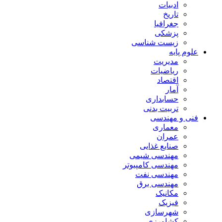
ادبیات
تاریخ
جغرافیا
پزشکی
زیست شناسی
علوم پایه
مدیریت
ریاضیات
اقتصاد
آمار
حسابداری
تربیت بدنی
فنی و مهندسی
معماری
عمران
صنایع غذایی
مهندسی شیمی
مهندسی کامپیوتر
مهندسی نفت
مهندسی برق
مکانیک
فیزیک
شهرسازی
کشاورزی