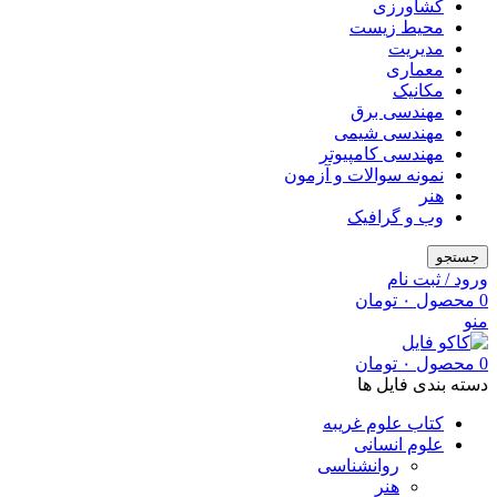
کشاورزی
محیط زیست
مدیریت
معماری
مکانیک
مهندسی برق
مهندسی شیمی
مهندسی کامپیوتر
نمونه سوالات و آزمون
هنر
وب و گرافیک
جستجو
ورود / ثبت نام
0
محصول
۰
تومان
منو
0
محصول
۰
تومان
دسته بندی فایل ها
کتاب علوم غریبه
علوم انسانی
روانشناسی
هنر