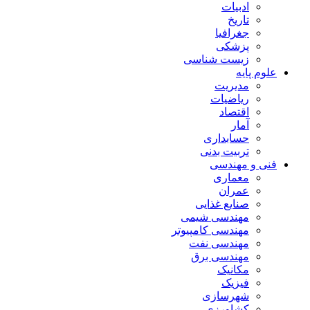
ادبیات
تاریخ
جغرافیا
پزشکی
زیست شناسی
علوم پایه
مدیریت
ریاضیات
اقتصاد
آمار
حسابداری
تربیت بدنی
فنی و مهندسی
معماری
عمران
صنایع غذایی
مهندسی شیمی
مهندسی کامپیوتر
مهندسی نفت
مهندسی برق
مکانیک
فیزیک
شهرسازی
کشاورزی