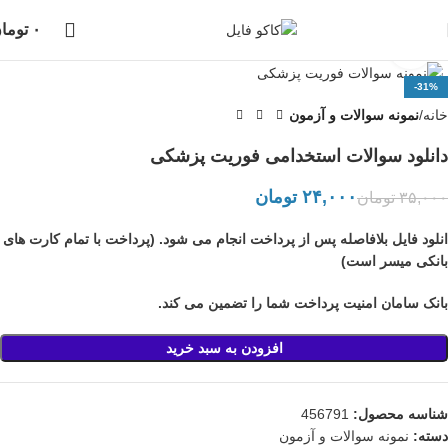
دانلود فایل، بلافاصله پس از خرید انجام خواهد شد،
پشتیبانی در واتساپ نیز
۰
توما
انجام می شود...
بزرگنمایی تصویر
-31%
خانه
نمونه سوالات و آزمون
دانلود سوالات استخدامی فوریت پزشکی
۲۴,۰۰۰
تومان
۳۵,۰۰۰
تومان
انلود فایل بلافاصله پس از پرداخت انجام می شود. (پرداخت با تمام کارت های
بانکی میسر است)
بانک سامان امنیت پرداخت شما را تضمین می کند.
افزودن به سبد خرید
شناسه محصول:
456791
دسته:
نمونه سوالات و آزمون