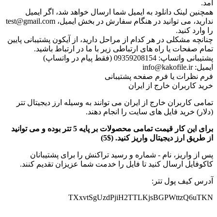
آمد.
همچنین لینک دانلود به ایمیل شما ارسال خواهد شد، اگر ایمیل
ندارید، می توانید در هنگام سفارش در بخش ایمیل، test@gmail.com
را وارد کنید.
چنانچه مشکلی در هر کدام از مراحل دارید، از آیکون پشتیبانی پایین
تمام صفحات یا راه های ارتباطی زیر با ما در ارتباط باشید.
پشتیبانی واتساپ: 09359208154 (فقط پیام در واتساپ)
ایمیل: info@kakofile.ir
فرم نظرات یا فرم صفحه پشتیبانی
خرید کاربران خارج از ایران
تمامی کاربران خارج از ایران می توانند به وسیله ارز دیجیتال تتر
(دلار) خرید فایل های سایت را انجام دهند.
برای این کار قیمت تمامی محصولات بر پایه 5 تتر بوده و می توانید
از طریق ارز دیجیتال واریز کنید. ($5)
پس از واریز، نام - شماره و رسید تراکنش را برای پشتیبانان
کاکوفایل ارسال کنید تا فایل را خدمت شما عزیزان تقدیم کنند.
آدرس کیف پول تتر:
TXxvtSgUzdPjiH2TTLKjsBGPWttzQ6uTKN