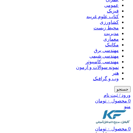
عمومی
فیزیک
کتاب علوم غریبه
کشاورزی
محیط زیست
مدیریت
معماری
مکانیک
مهندسی برق
مهندسی شیمی
مهندسی کامپیوتر
نمونه سوالات و آزمون
هنر
وب و گرافیک
جستجو
ورود / ثبت نام
0
محصول
۰
تومان
منو
0
محصول
۰
تومان