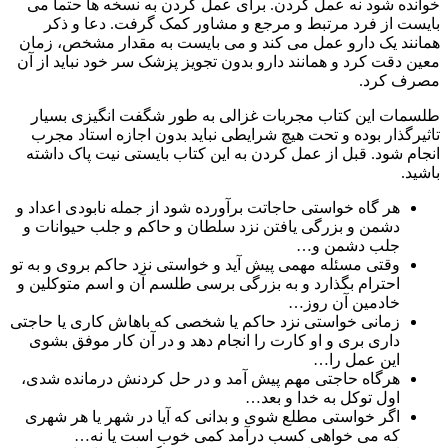
خوانده شود نه عمل کردن. برای عمل کردن به نسخه ها حتما می
بایست از فرد مرتبط و مرجع و مشاور کمک گرفت. دعا و ذکر
همانند یک دارو عمل می کند و می بایست به مقدار مشخص، زمان
معین دقت کرد و همانند دارو بدون تجویز پزشک سر خود نباید از آن
مصرف کرد.
طلسمات این کتاب مجربات غزالی به طور شگفت انگیزی بسیار
تاثیرگذار بوده و تحت هیچ شرایطی نباید بدون اجازه استاد مجرب
انجام شود. قبل از عمل کردن به این کتاب بایستی نیت پاک داشته
باشید.
هر گاه خواستی حاجاتت برآورده شود از جمله نابودی اعداد و
دشمن و بزرگی یافتن نزد سلطان و حاکم و جلب حیوانات و
جلب دشمن و…
وقتی مسئله مهمی پیش آید و خواستی نزد حاکم بروی و به تو
احترام بگذارد و به بزرگی برسی طلسم آن و اسم متوکلین و
خادمین آن روز…
زمانی خواستی نزد حاکم یا شخصی که باهاش کاری یا حاجتی
داری بری و او کارت را انجام دهد و در آن کار موفق بشوی
این عمل را…
هرگاه حاجتی مهم پیش آمد و در حل کردنش درمانده شدی،
اول توکل به خدا و بعد…
اگر خواستی مطلع شوی و بدانی که آیا در شهر یا هر شهری
که می خواهی کسب درآمد کمی خوب است یا نه…