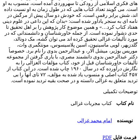
های فکری اسلامی از رودکی تا سهروردی آمده‌ است، منسوب به او
است. می‌ گویند تعداد کتاب‌ هایی که در طول زمان به او نسبت داده‌
اند، شش برابر رقمی است، که خودش دو سال پیش از مرگش در
نامه‌ ای به سنجر یادآور شده‌ است: «بدان که این داعی در علوم دینی
هفتاد کتاب کرد…» و همین موضوع کار پژوهش را بر اهل تحقیق تا
حدی دشوار نموده‌ است. از جمله خاورشناسان و دانشمندانی که در
مورد تألیفات غزالی تحقیق کرده‌ اند می‌ توان گشه، مک دونالد،
گلدزیهر، لویی ماسینیون، اسین پلاسیسوس، مونتگمری وات،
موریس بوژیر، میشل آلار، و عبدالرحمن بدوی را نام برد. خصوصاً
دکتر عبدالرحمن بدوی دانشمند مصری، با یاری گرفتن از مجموعه
تألیفات خاورشناسان قبل از خود، کتاب مؤلفات الغزالی را به
نگارش درآورده که در سال ۱۹۶۰ چاپ شده‌ است. در این کتاب از
۴۵۷ کتاب اصلی و منسوب یاد شده به مؤلف، ۷۲ تای آنها را بی‌
تردید متعلق به غزالی دانسته و در صحت بقیه تردید نموده‌ است.
توضیحات تکمیلی
نام کتاب
کتاب مجربات غزالی
نویسنده
امام محمد غزالی
فرمت فایل
PDF