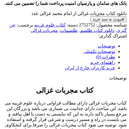
بانک های سامان و پارسیان امنیت پرداخت شما را تضمین می کنند.
دانلود کتاب مجربات غزالی از امام محمد غزالی عدد
افزودن به سبد خرید
شناسه محصول:
2752752
دسته:
کتاب علوم غریبه
برچسب:
جن
گیری
,
دانلود کتاب طلسم
,
طلسمات
,
مجربات غزالی
اشتراک گذاری:
توضیحات
توضیحات تکمیلی
نظرات (0)
راهنمای خرید
خرید کاربران خارج از ایران
توضیحات
کتاب مجربات غزالی
کتاب مجربات غزالی دارای مطالب فراوانی درباره علوم غریبه می
باشد. این مباحث دارای جذابیت بی شماری می باشد و بزرگان این
مرجع بسیار تاکید دارند به این که نبایستی به دست نا اهل بیافتد و
می بایست در راه و مسیر درست و شرعی قرار گرفته و استفاده
شود. توصیه می شود کتاب مجربات غزالی را صرفا برای کنجکاوی