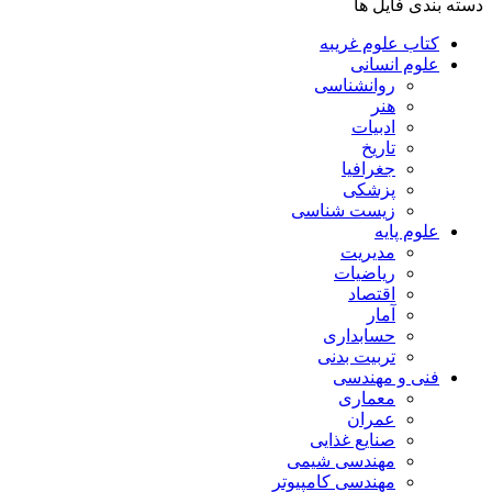
دسته بندی فایل ها
کتاب علوم غریبه
علوم انسانی
روانشناسی
هنر
ادبیات
تاریخ
جغرافیا
پزشکی
زیست شناسی
علوم پایه
مدیریت
ریاضیات
اقتصاد
آمار
حسابداری
تربیت بدنی
فنی و مهندسی
معماری
عمران
صنایع غذایی
مهندسی شیمی
مهندسی کامپیوتر