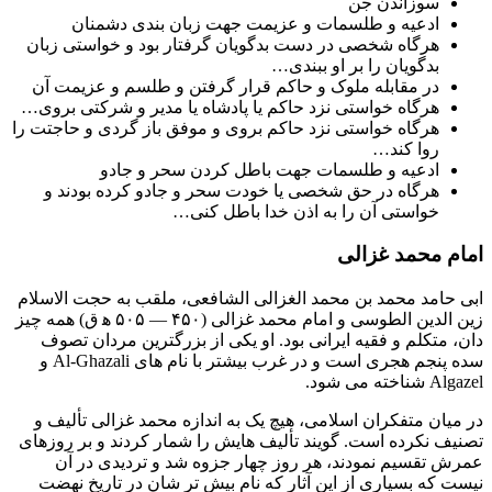
سوزاندن جن
ادعیه و طلسمات و عزیمت جهت زبان بندی دشمنان
هرگاه شخصی در دست بدگویان گرفتار بود و خواستی زبان
بدگویان را بر او ببندی…
در مقابله ملوک و حاکم قرار گرفتن و طلسم و عزیمت آن
هرگاه خواستی نزد حاکم یا پادشاه یا مدیر و شرکتی بروی…
هرگاه خواستی نزد حاکم بروی و موفق باز گردی و حاجتت را
روا کند…
ادعیه و طلسمات جهت باطل کردن سحر و جادو
هرگاه در حق شخصی یا خودت سحر و جادو کرده بودند و
خواستی آن را به اذن خدا باطل کنی…
امام محمد غزالی
ابی حامد محمد بن محمد الغزالی الشافعی، ملقب به حجت‌ الاسلام
زین الدین الطوسی و امام محمد غزالی (۴۵۰ — ۵۰۵ ه‍ ق) همه‌ چیز
دان، متکلم و فقیه ایرانی بود. او یکی از بزرگترین مردان تصوف
سده پنجم هجری است و در غرب بیشتر با نام‌ های Al-Ghazali و
Algazel شناخته می‌ شود.
در میان متفکران اسلامی، هیچ‌ یک به اندازه محمد غزالی تألیف و
تصنیف نکرده‌ است. گویند تألیف‌ هایش را شمار کردند و بر روزهای
عمرش تقسیم نمودند، هر روز چهار جزوه شد و تردیدی در آن
نیست که بسیاری از این آثار که نام بیش‌ تر شان در تاریخ نهضت‌