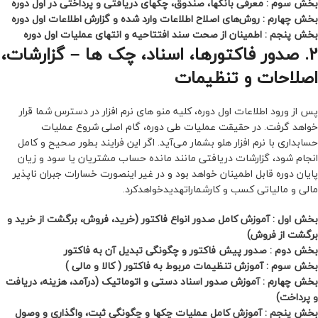
بخش سوم : معرفی بانکها، صندوق، چکهای دریافتی و پرداختی در اول دوره
بخش چهارم : روش‌های اصلاح اطلاعات وارد شده و گزارش اطلاعات اول دوره
بخش پنجم : اطمینان از صحت سند افتتاحیه و انتهای عملیات اول دوره
2. صدور فاکتورها، اسناد، چک ها – گزارشات،
اصلاحات و تنظیمات
پس از ورود اطلاعات اول دوره، کلیه منو های نرم افزار در دسترس شما قرار
خواهد گرفت. در حقیقت عملیات طی دوره، گام اصلی شروع عملیات
حسابداری با نرم افزار هلو بشمار می‌آید. اگر این فرایند بطور صحیح و کامل
انجام شود، گزارشات دریافتی مانند مانده حساب مشتریان یا سود و زیان
پایان دوره قابل اطمینان خواهد بود و در غیر اینصورت خسارات جبران ناپذیر
مالی و مالیاتی کسب و کارشماراتهدیدخواهدکرد.
بخش اول : آموزش کامل صدور انواع فاکتور (خرید، فروش، برگشت از خرید و
برگشت از فروش)
بخش دوم : صدور پیش فاکتور و چگونگی تبدیل آن به فاکتور
بخش سوم : آموزش تنظیمات مربوط به فاکتور ( کالا و مالی )
بخش چهارم : آموزش صدور اسناد دستی و اتوماتیک (درآمد، هزینه، دریافت
و پرداخت)
بخش پنجم : آموزش کامل عملیات چکها و چگونگی ثبت، واگذاری و وصول