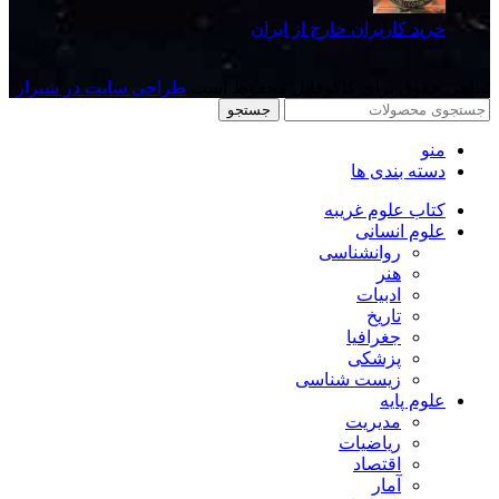
خرید کاربران خارج از ایران
تمامی حقوق برای کاکوفایل محفوظ است.
طراحی سایت در شیراز
جستجو
منو
دسته بندی ها
کتاب علوم غریبه
علوم انسانی
روانشناسی
هنر
ادبیات
تاریخ
جغرافیا
پزشکی
زیست شناسی
علوم پایه
مدیریت
ریاضیات
اقتصاد
آمار