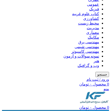
عمومی
فیزیک
کتاب علوم غریبه
کشاورزی
محیط زیست
مدیریت
معماری
مکانیک
مهندسی برق
مهندسی شیمی
مهندسی کامپیوتر
نمونه سوالات و آزمون
هنر
وب و گرافیک
جستجو
ورود / ثبت نام
0
محصول
۰
تومان
منو
0
محصول
۰
تومان