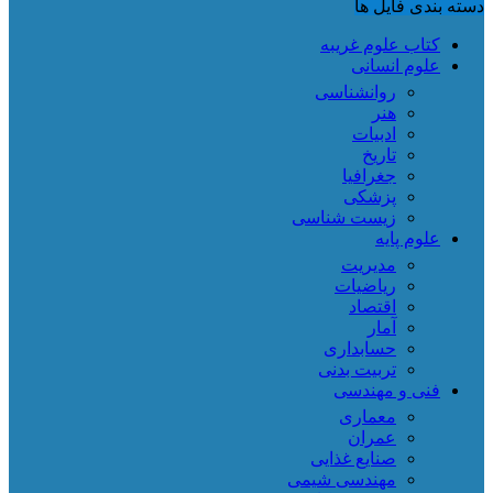
دسته بندی فایل ها
کتاب علوم غریبه
علوم انسانی
روانشناسی
هنر
ادبیات
تاریخ
جغرافیا
پزشکی
زیست شناسی
علوم پایه
مدیریت
ریاضیات
اقتصاد
آمار
حسابداری
تربیت بدنی
فنی و مهندسی
معماری
عمران
صنایع غذایی
مهندسی شیمی