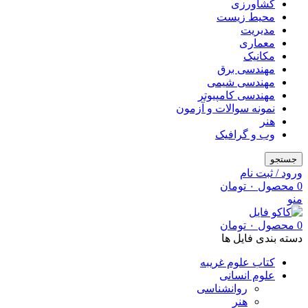
کشاورزی
محیط زیست
مدیریت
معماری
مکانیک
مهندسی برق
مهندسی شیمی
مهندسی کامپیوتر
نمونه سوالات و آزمون
هنر
وب و گرافیک
جستجو
ورود / ثبت نام
0
محصول
۰
تومان
منو
0
محصول
۰
تومان
دسته بندی فایل ها
کتاب علوم غریبه
علوم انسانی
روانشناسی
هنر