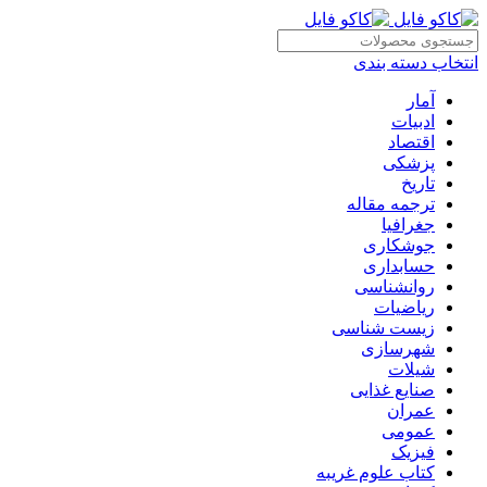
انتخاب دسته بندی
آمار
ادبیات
اقتصاد
پزشکی
تاریخ
ترجمه مقاله
جغرافیا
جوشکاری
حسابداری
روانشناسی
ریاضیات
زیست شناسی
شهرسازی
شیلات
صنایع غذایی
عمران
عمومی
فیزیک
کتاب علوم غریبه