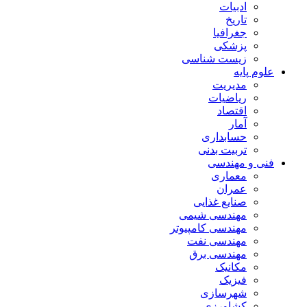
ادبیات
تاریخ
جغرافیا
پزشکی
زیست شناسی
علوم پایه
مدیریت
ریاضیات
اقتصاد
آمار
حسابداری
تربیت بدنی
فنی و مهندسی
معماری
عمران
صنایع غذایی
مهندسی شیمی
مهندسی کامپیوتر
مهندسی نفت
مهندسی برق
مکانیک
فیزیک
شهرسازی
کشاورزی