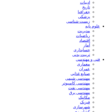
ادبیات
تاریخ
جغرافیا
پزشکی
زیست شناسی
علوم پایه
مدیریت
ریاضیات
اقتصاد
آمار
حسابداری
تربیت بدنی
فنی و مهندسی
معماری
عمران
صنایع غذایی
مهندسی شیمی
مهندسی کامپیوتر
مهندسی نفت
مهندسی برق
مکانیک
فیزیک
شهرسازی
کشاورزی