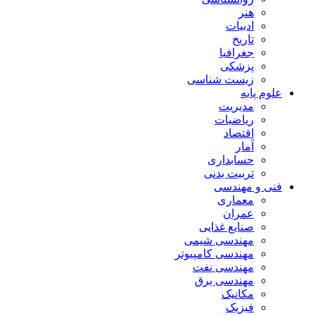
هنر
ادبیات
تاریخ
جغرافیا
پزشکی
زیست شناسی
علوم پایه
مدیریت
ریاضیات
اقتصاد
آمار
حسابداری
تربیت بدنی
فنی و مهندسی
معماری
عمران
صنایع غذایی
مهندسی شیمی
مهندسی کامپیوتر
مهندسی نفت
مهندسی برق
مکانیک
فیزیک