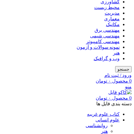
کشاورزی
محیط زیست
مدیریت
معماری
مکانیک
مهندسی برق
مهندسی شیمی
مهندسی کامپیوتر
نمونه سوالات و آزمون
هنر
وب و گرافیک
جستجو
ورود / ثبت نام
0
محصول
۰
تومان
منو
0
محصول
۰
تومان
دسته بندی فایل ها
کتاب علوم غریبه
علوم انسانی
روانشناسی
هنر