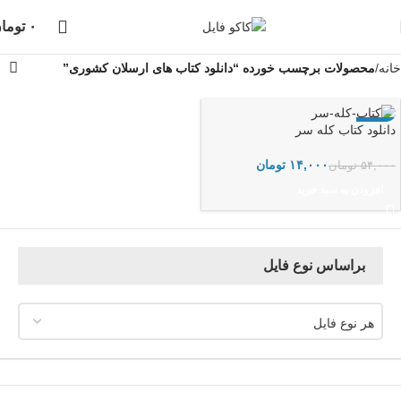
دانلود فایل، بلافاصله پس از خرید انجام خواهد شد،
پشتیبانی در واتساپ نیز
۰
توما
انجام می شود...
خانه
محصولات برچسب خورده “دانلود کتاب های ارسلان کشوری”
-74%
دانلود کتاب کله سر
۱۴,۰۰۰
تومان
۵۴,۰۰۰
تومان
افزودن به سبد خرید
براساس نوع فایل
هر نوع فایل