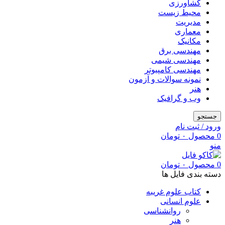
کشاورزی
محیط زیست
مدیریت
معماری
مکانیک
مهندسی برق
مهندسی شیمی
مهندسی کامپیوتر
نمونه سوالات و آزمون
هنر
وب و گرافیک
جستجو
ورود / ثبت نام
0
محصول
۰
تومان
منو
0
محصول
۰
تومان
دسته بندی فایل ها
کتاب علوم غریبه
علوم انسانی
روانشناسی
هنر