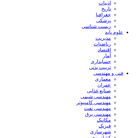
ادبیات
تاریخ
جغرافیا
پزشکی
زیست شناسی
علوم پایه
مدیریت
ریاضیات
اقتصاد
آمار
حسابداری
تربیت بدنی
فنی و مهندسی
معماری
عمران
صنایع غذایی
مهندسی شیمی
مهندسی کامپیوتر
مهندسی نفت
مهندسی برق
مکانیک
فیزیک
شهرسازی
کشاورزی