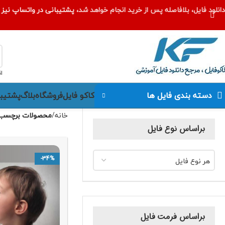
دانلود فایل، بلافاصله پس از خرید انجام خواهد شد،
پشتیبانی در واتساپ نیز ا
ا
کاکو فایل
فروشگاه
بلاگ
پشتیبا
دسته بندی فایل ها
خانه
محصولات برچسب خو
براساس نوع فایل
-34%
هر نوع فایل
براساس فرمت فایل