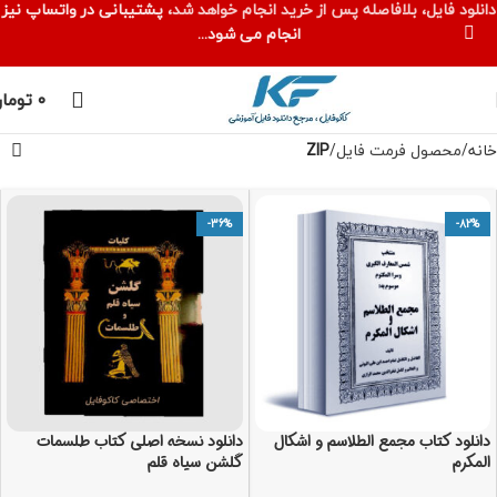
دانلود فایل، بلافاصله پس از خرید انجام خواهد شد،
پشتیبانی در واتساپ نیز
انجام می شود...
۰
توما
خانه
محصول فرمت فایل
ZIP
-36%
-82%
دانلود کتاب مجمع الطلاسم و اشکال
دانلود نسخه اصلی کتاب طلسمات
المکرم
گلشن سیاه قلم