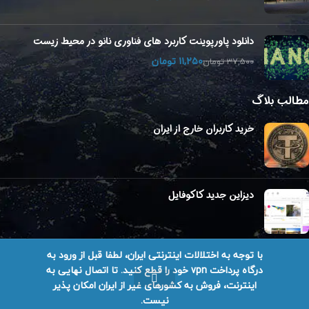
دانلود پاورپوینت کاربرد های فناوری نانو در محیط زیست
۱۱,۲۵۰
تومان
۳۷,۵۰۰
تومان
مطالب بلاگ
خرید کاربران خارج از ایران
دیزاین جدید کاکوفایل
با توجه به اختلالات اینترنتی ایران، لطفا قبل از ورود به
درگاه پرداخت vpn خود را قطع کنید. تا اتصال نهایی به
تمامی حقوق برای کاکوفایل محفوظ است.
طراحی سایت در شیراز
اینترنت، فروش به کشورهای غیر از ایران امکان پذیر
نیست.
ان واتساپ
پشتیبان تلگرام