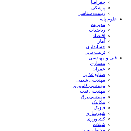
جغرافیا
پزشکی
زیست شناسی
علوم پایه
مدیریت
ریاضیات
اقتصاد
آمار
حسابداری
تربیت بدنی
فنی و مهندسی
معماری
عمران
صنایع غذایی
مهندسی شیمی
مهندسی کامپیوتر
مهندسی نفت
مهندسی برق
مکانیک
فیزیک
شهرسازی
کشاورزی
شیلات
محیط زیست