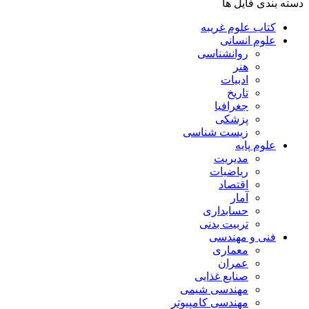
دسته بندی فایل ها
کتاب علوم غریبه
علوم انسانی
روانشناسی
هنر
ادبیات
تاریخ
جغرافیا
پزشکی
زیست شناسی
علوم پایه
مدیریت
ریاضیات
اقتصاد
آمار
حسابداری
تربیت بدنی
فنی و مهندسی
معماری
عمران
صنایع غذایی
مهندسی شیمی
مهندسی کامپیوتر