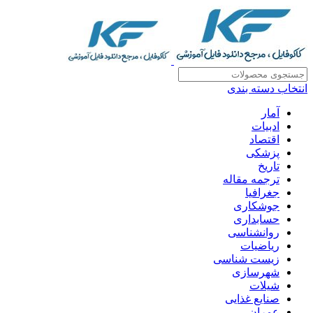
انتخاب دسته بندی
آمار
ادبیات
اقتصاد
پزشکی
تاریخ
ترجمه مقاله
جغرافیا
جوشکاری
حسابداری
روانشناسی
ریاضیات
زیست شناسی
شهرسازی
شیلات
صنایع غذایی
عمران