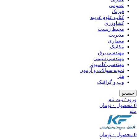
عمومی
فیزیک
کتاب علوم غریبه
کشاورزی
محیط زیست
مدیریت
معماری
مکانیک
مهندسی برق
مهندسی شیمی
مهندسی کامپیوتر
نمونه سوالات و آزمون
هنر
وب و گرافیک
جستجو
ورود / ثبت نام
0
محصول
۰
تومان
منو
0
محصول
۰
تومان